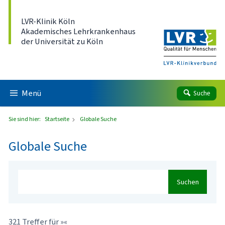
Direkt zum Inhalt
LVR-Klinik Köln
Akademisches Lehrkrankenhaus
der Universität zu Köln
Menü
Suche
Sie sind hier:
Startseite
Globale Suche
Globale Suche
Suchen
321 Treffer für »«