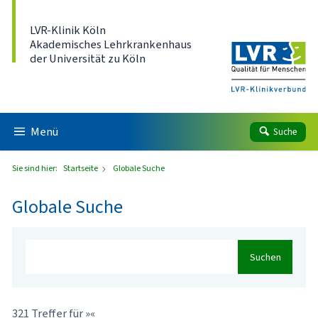
Direkt zum Inhalt
LVR-Klinik Köln
Akademisches Lehrkrankenhaus
der Universität zu Köln
Menü
Suche
Sie sind hier:
Startseite
Globale Suche
Globale Suche
Suchen
321 Treffer für »«