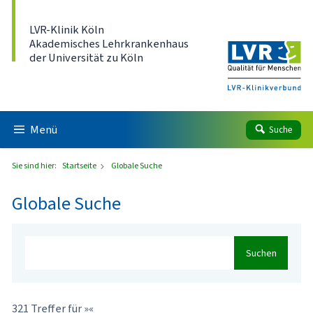
Direkt zum Inhalt
LVR-Klinik Köln
Akademisches Lehrkrankenhaus
der Universität zu Köln
Menü
Suche
Sie sind hier:
Startseite
Globale Suche
Globale Suche
Suchen
321 Treffer für »«