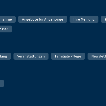
fnahme
Angebote für Angehörige
Ihre Meinung
ossar
ldung
Veranstaltungen
Familiale Pflege
Newslet
e