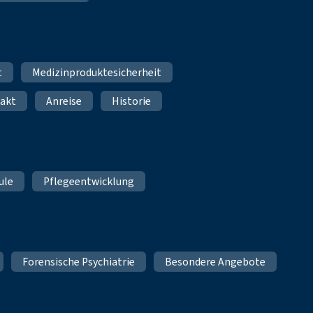
t
Medizinproduktesicherheit
akt
Anreise
Historie
ule
Pflegeentwicklung
Forensische Psychiatrie
Besondere Angebote