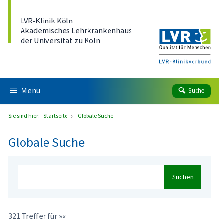
Direkt zum Inhalt
LVR-Klinik Köln
Akademisches Lehrkrankenhaus
der Universität zu Köln
Menü
Suche
Sie sind hier:
Startseite
Globale Suche
Globale Suche
Suchen
321 Treffer für »«