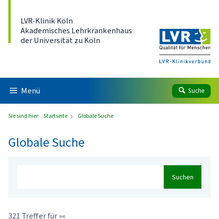
Direkt zum Inhalt
LVR-Klinik Köln
Akademisches Lehrkrankenhaus
der Universität zu Köln
Menü
Suche
Sie sind hier:
Startseite
Globale Suche
Globale Suche
Suchen
321 Treffer für »«