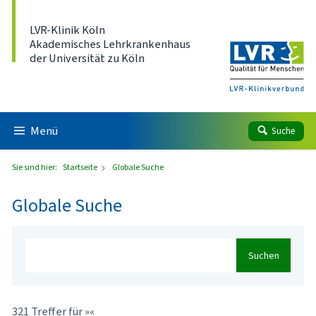
Direkt zum Inhalt
LVR-Klinik Köln
Akademisches Lehrkrankenhaus
der Universität zu Köln
Menü
Suche
Sie sind hier:
Startseite
Globale Suche
Globale Suche
Suchen
321 Treffer für »«