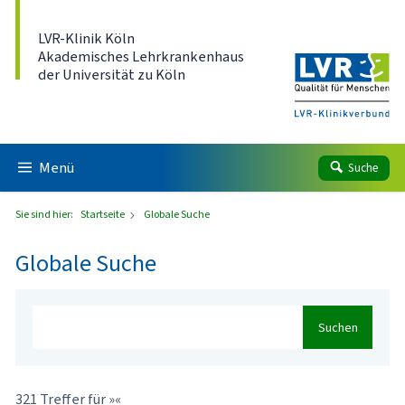
Direkt zum Inhalt
LVR-Klinik Köln
Akademisches Lehrkrankenhaus
der Universität zu Köln
Menü
Suche
Sie sind hier:
Startseite
Globale Suche
Globale Suche
Suchen
321 Treffer für »«