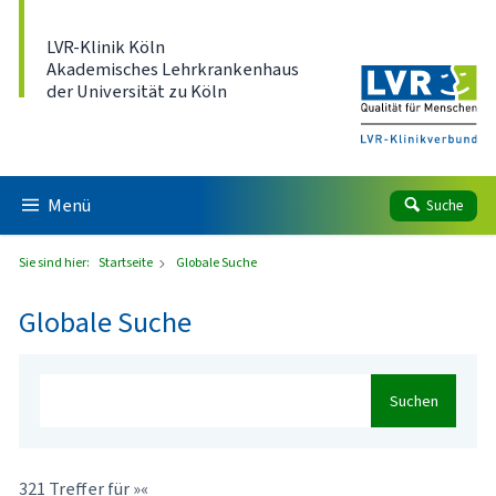
Direkt zum Inhalt
LVR-Klinik Köln
Akademisches Lehrkrankenhaus
der Universität zu Köln
Menü
Suche
Sie sind hier:
Startseite
Globale Suche
Globale Suche
Suchen
321 Treffer für »«