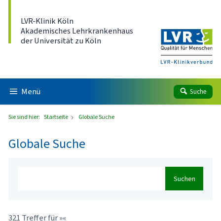
Direkt zum Inhalt
LVR-Klinik Köln
Akademisches Lehrkrankenhaus
der Universität zu Köln
Menü
Suche
Sie sind hier:
Startseite
Globale Suche
Globale Suche
Suchen
321 Treffer für »«