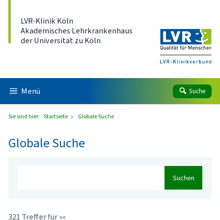
Direkt zum Inhalt
LVR-Klinik Köln
Akademisches Lehrkrankenhaus
der Universität zu Köln
Menü
Suche
Sie sind hier:
Startseite
Globale Suche
Globale Suche
Suchen
321 Treffer für »«