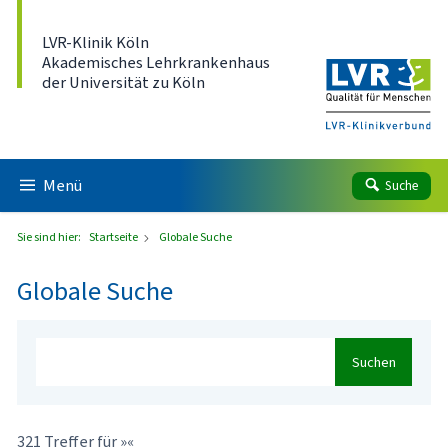
Direkt zum Inhalt
LVR-Klinik Köln
Akademisches Lehrkrankenhaus
der Universität zu Köln
Menü
Suche
Sie sind hier:
Startseite
Globale Suche
Globale Suche
Suchen
321 Treffer für »«