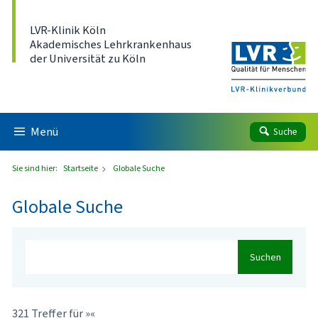
Direkt zum Inhalt
LVR-Klinik Köln
Akademisches Lehrkrankenhaus
der Universität zu Köln
Menü
Suche
Sie sind hier:
Startseite
Globale Suche
Globale Suche
Suchen
321 Treffer für »«