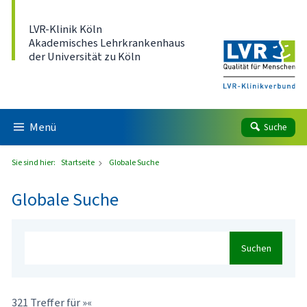
Direkt zum Inhalt
LVR-Klinik Köln
Akademisches Lehrkrankenhaus
der Universität zu Köln
Menü
Suche
Sie sind hier:
Startseite
Globale Suche
Globale Suche
Suchen
321 Treffer für »«