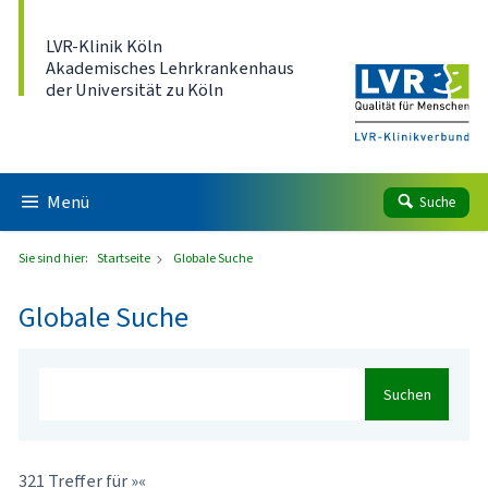
Direkt zum Inhalt
LVR-Klinik Köln
Akademisches Lehrkrankenhaus
der Universität zu Köln
Menü
Suche
Sie sind hier:
Startseite
Globale Suche
Globale Suche
Suchen
321 Treffer für »«