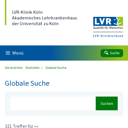
Direkt zum Inhalt
LVR-Klinik Köln
Akademisches Lehrkrankenhaus
der Universität zu Köln
Menü
Suche
Sie sind hier:
Startseite
Globale Suche
Globale Suche
Suchen
321 Treffer für »«