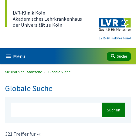
Direkt zum Inhalt
LVR-Klinik Köln
Akademisches Lehrkrankenhaus
der Universität zu Köln
Menü
Suche
Sie sind hier:
Startseite
Globale Suche
Globale Suche
Suchen
321 Treffer für »«