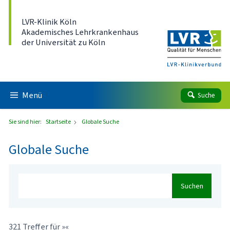
Direkt zum Inhalt
LVR-Klinik Köln
Akademisches Lehrkrankenhaus
der Universität zu Köln
Menü
Suche
Sie sind hier:
Startseite
Globale Suche
Globale Suche
Suchen
321 Treffer für »«