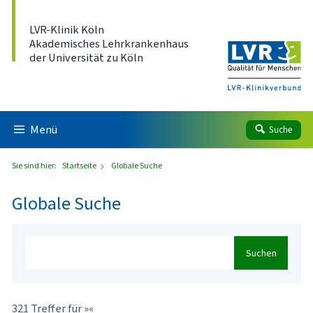
Direkt zum Inhalt
LVR-Klinik Köln
Akademisches Lehrkrankenhaus
der Universität zu Köln
Menü
Suche
Sie sind hier:
Startseite
Globale Suche
Globale Suche
Suchen
321 Treffer für »«