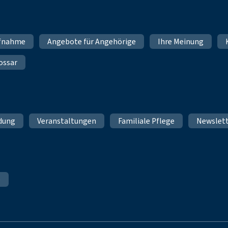
fnahme
Angebote für Angehörige
Ihre Meinung
ossar
ldung
Veranstaltungen
Familiale Pflege
Newslet
e