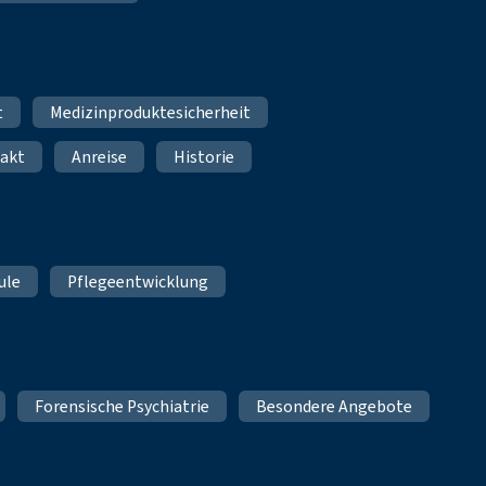
t
Medizinproduktesicherheit
akt
Anreise
Historie
ule
Pflegeentwicklung
Forensische Psychiatrie
Besondere Angebote