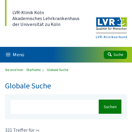
Direkt zum Inhalt
LVR-Klinik Köln
Akademisches Lehrkrankenhaus
der Universität zu Köln
Menü
Suche
Sie sind hier:
Startseite
Globale Suche
Globale Suche
Suchen
321 Treffer für »«