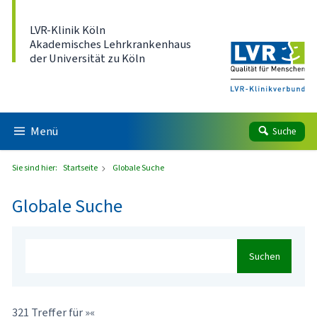
Direkt zum Inhalt
LVR-Klinik Köln
Akademisches Lehrkrankenhaus
der Universität zu Köln
Menü
Suche
Sie sind hier:
Startseite
Globale Suche
Globale Suche
Suchen
321 Treffer für »«