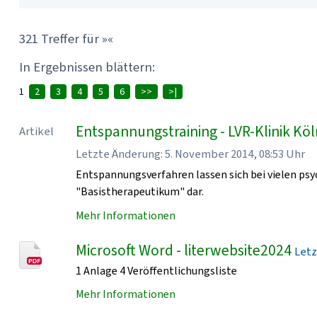
321 Treffer für »«
In Ergebnissen blättern:
1
2
3
4
5
6
>>
>|
Entspannungstraining - LVR-Klinik Kö
Artikel
Letzte Änderung: 5. November 2014, 08:53 Uhr
Entspannungsverfahren lassen sich bei vielen psy
"Basistherapeutikum" dar.
Mehr Informationen
Microsoft Word - literwebsite2024
Letz
1 Anlage 4 Veröffentlichungsliste
Mehr Informationen