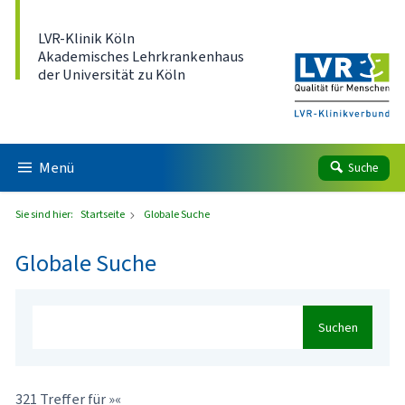
Direkt zum Inhalt
LVR-Klinik Köln
Akademisches Lehrkrankenhaus
der Universität zu Köln
Menü
Suche
Sie sind hier:
Startseite
Globale Suche
Globale Suche
Suchen
321 Treffer für »«