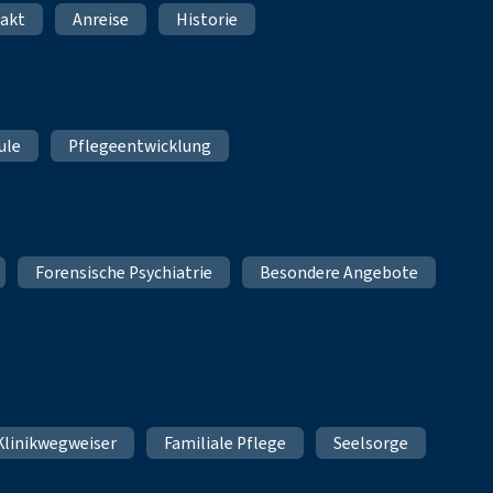
akt
Anreise
Historie
ule
Pflegeentwicklung
Forensische Psychiatrie
Besondere Angebote
Klinikwegweiser
Familiale Pflege
Seelsorge