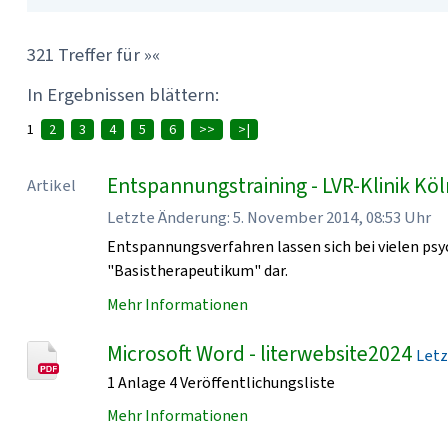
321 Treffer für »«
In Ergebnissen blättern:
1
2
3
4
5
6
>>
>|
Entspannungstraining - LVR-Klinik Kö
Artikel
Letzte Änderung: 5. November 2014, 08:53 Uhr
Entspannungsverfahren lassen sich bei vielen psy
"Basistherapeutikum" dar.
Mehr Informationen
Microsoft Word - literwebsite2024
Letz
1 Anlage 4 Veröffentlichungsliste
Mehr Informationen