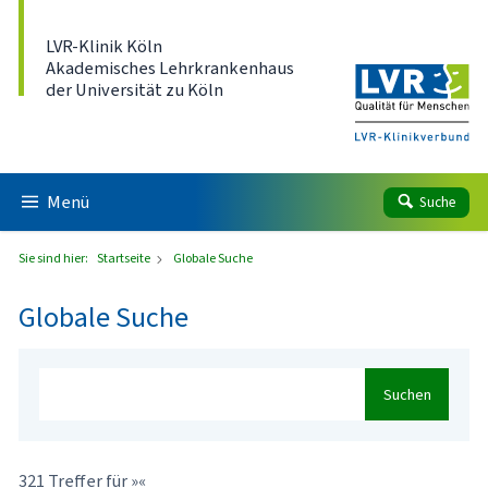
Direkt zum Inhalt
LVR-Klinik Köln
Akademisches Lehrkrankenhaus
der Universität zu Köln
Menü
Suche
Sie sind hier:
Startseite
Globale Suche
Globale Suche
Suchen
321 Treffer für »«