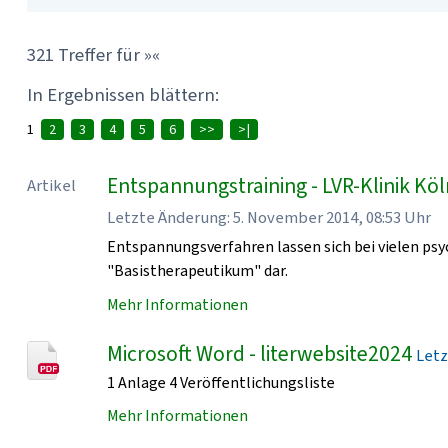
321 Treffer für »«
In Ergebnissen blättern:
1
2
3
4
5
6
>>
>|
Entspannungstraining - LVR-Klinik Kö
Artikel
Letzte Änderung: 5. November 2014, 08:53 Uhr
Entspannungsverfahren lassen sich bei vielen psy
"Basistherapeutikum" dar.
Mehr Informationen
Microsoft Word - literwebsite2024
Letz
1 Anlage 4 Veröffentlichungsliste
Mehr Informationen