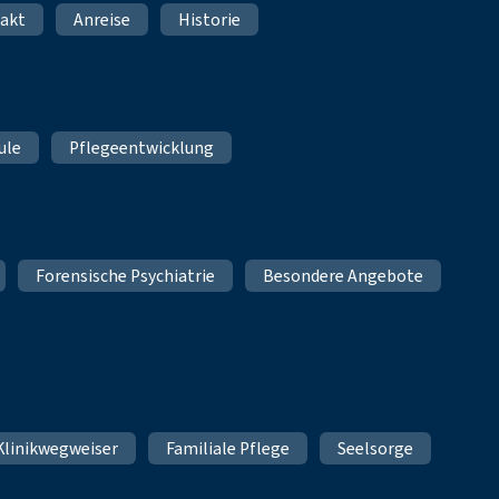
akt
Anreise
Historie
ule
Pflegeentwicklung
Forensische Psychiatrie
Besondere Angebote
Klinikwegweiser
Familiale Pflege
Seelsorge