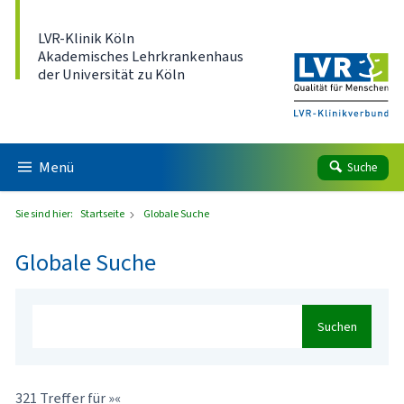
Direkt zum Inhalt
LVR-Klinik Köln
Akademisches Lehrkrankenhaus
der Universität zu Köln
Menü
Suche
Sie sind hier:
Startseite
Globale Suche
Globale Suche
Suchen
321 Treffer für »«