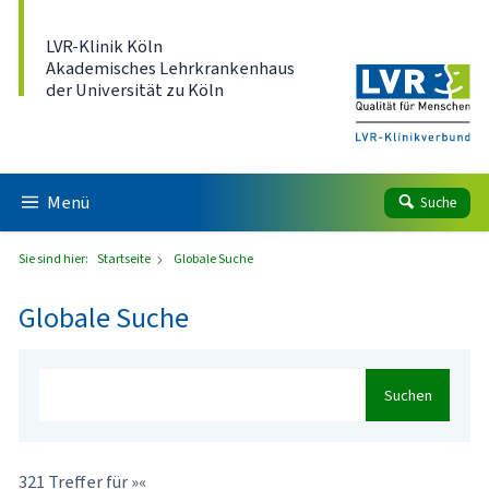
Direkt zum Inhalt
LVR-Klinik Köln
Akademisches Lehrkrankenhaus
der Universität zu Köln
Menü
Suche
Sie sind hier:
Startseite
Globale Suche
Globale Suche
Suchen
321 Treffer für »«