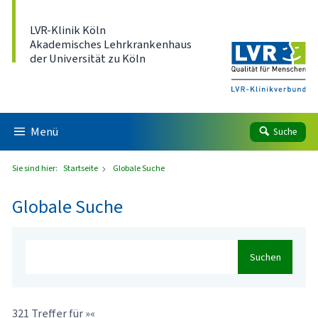
Direkt zum Inhalt
LVR-Klinik Köln
Akademisches Lehrkrankenhaus
der Universität zu Köln
Menü
Suche
Sie sind hier:
Startseite
Globale Suche
Globale Suche
Suchen
321 Treffer für »«