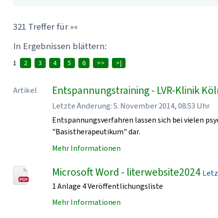
321 Treffer für »«
In Ergebnissen blättern:
1
2
3
4
5
6
>>
>|
Entspannungstraining - LVR-Klinik Kö
Artikel
Letzte Änderung: 5. November 2014, 08:53 Uhr
Entspannungsverfahren lassen sich bei vielen psy
"Basistherapeutikum" dar.
Mehr Informationen
Microsoft Word - literwebsite2024
Letz
1 Anlage 4 Veröffentlichungsliste
Mehr Informationen