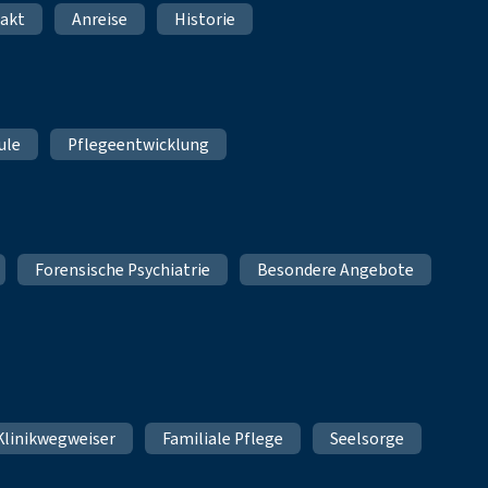
akt
Anreise
Historie
ule
Pflegeentwicklung
Forensische Psychiatrie
Besondere Angebote
Klinikwegweiser
Familiale Pflege
Seelsorge