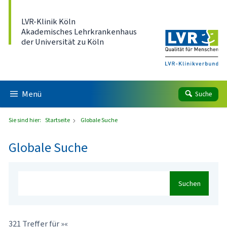
Direkt zum Inhalt
LVR-Klinik Köln
Akademisches Lehrkrankenhaus
der Universität zu Köln
Menü
Suche
Sie sind hier:
Startseite
Globale Suche
Globale Suche
Suchen
321 Treffer für »«