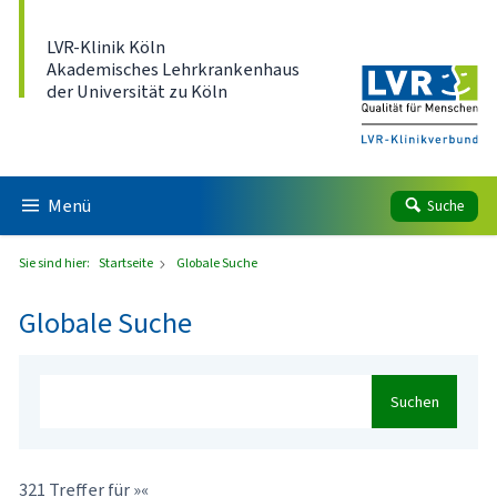
Direkt zum Inhalt
LVR-Klinik Köln
Akademisches Lehrkrankenhaus
der Universität zu Köln
Menü
Suche
Sie sind hier:
Startseite
Globale Suche
Globale Suche
Suchen
321 Treffer für »«