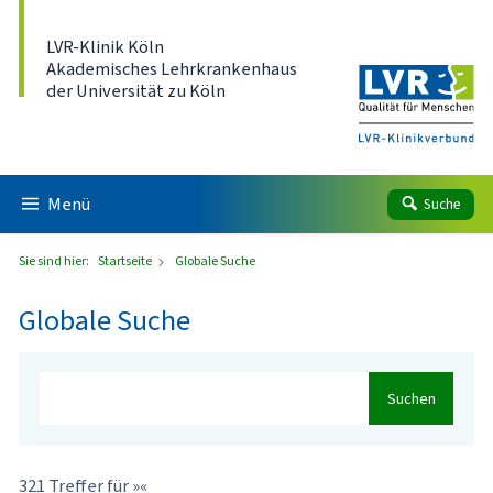
Direkt zum Inhalt
LVR-Klinik Köln
Akademisches Lehrkrankenhaus
der Universität zu Köln
Menü
Suche
Sie sind hier:
Startseite
Globale Suche
Globale Suche
Suchen
321 Treffer für »«