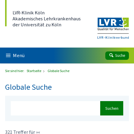
Direkt zum Inhalt
LVR-Klinik Köln
Akademisches Lehrkrankenhaus
der Universität zu Köln
Menü
Suche
Sie sind hier:
Startseite
Globale Suche
Globale Suche
Suchen
321 Treffer für »«