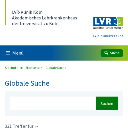
Direkt zum Inhalt
LVR-Klinik Köln
Akademisches Lehrkrankenhaus
der Universität zu Köln
Menü
Suche
Sie sind hier:
Startseite
Globale Suche
Globale Suche
Suchen
321 Treffer für »«