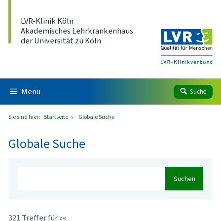
Direkt zum Inhalt
LVR-Klinik Köln
Akademisches Lehrkrankenhaus
der Universität zu Köln
Menü
Suche
Sie sind hier:
Startseite
Globale Suche
Globale Suche
Suchen
321 Treffer für »«