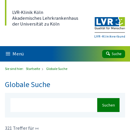
Direkt zum Inhalt
LVR-Klinik Köln
Akademisches Lehrkrankenhaus
der Universität zu Köln
Menü
Suche
Sie sind hier:
Startseite
Globale Suche
Globale Suche
Suchen
321 Treffer für »«