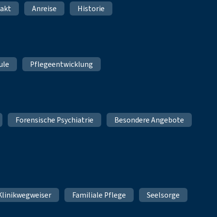
akt
Anreise
Historie
ule
Pflegeentwicklung
Forensische Psychiatrie
Besondere Angebote
Klinikwegweiser
Familiale Pflege
Seelsorge