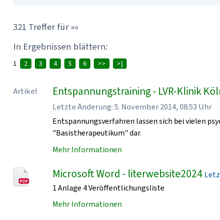
321 Treffer für »«
In Ergebnissen blättern:
1
2
3
4
5
6
>>
>|
Entspannungstraining - LVR-Klinik Kö
Artikel
Letzte Änderung: 5. November 2014, 08:53 Uhr
Entspannungsverfahren lassen sich bei vielen psy
"Basistherapeutikum" dar.
Mehr Informationen
Microsoft Word - literwebsite2024
Letz
1 Anlage 4 Veröffentlichungsliste
Mehr Informationen