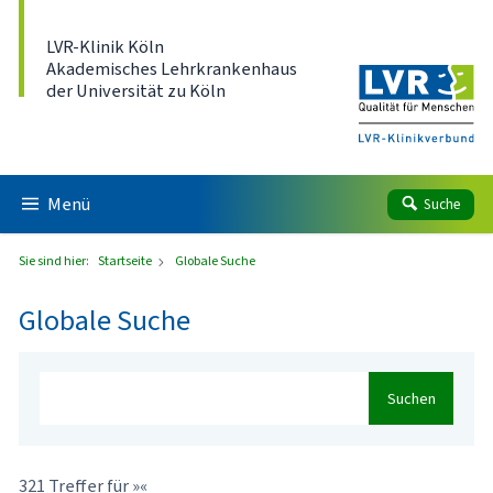
Direkt zum Inhalt
LVR-Klinik Köln
Akademisches Lehrkrankenhaus
der Universität zu Köln
Menü
Suche
Sie sind hier:
Startseite
Globale Suche
Globale Suche
Suchen
321 Treffer für »«