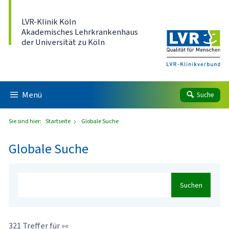
Direkt zum Inhalt
LVR-Klinik Köln
Akademisches Lehrkrankenhaus
der Universität zu Köln
Menü
Suche
Sie sind hier:
Startseite
Globale Suche
Globale Suche
Suchen
321 Treffer für »«