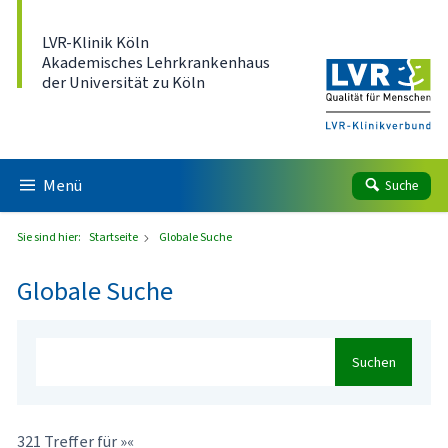
Direkt zum Inhalt
LVR-Klinik Köln
Akademisches Lehrkrankenhaus
der Universität zu Köln
Menü
Suche
Sie sind hier:
Startseite
Globale Suche
Globale Suche
Suchen
321 Treffer für »«