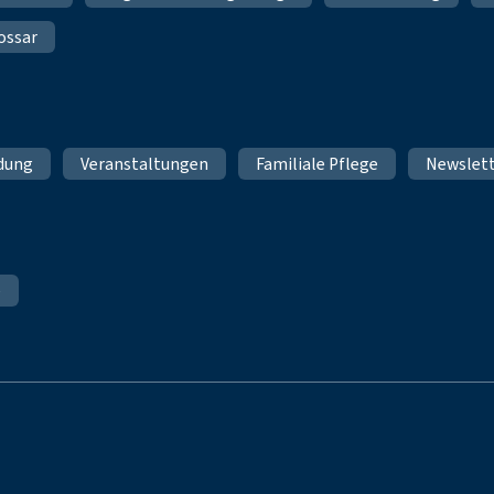
ossar
ldung
Veranstaltungen
Familiale Pflege
Newslet
e