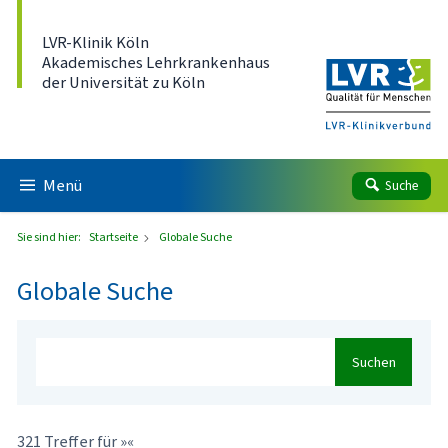
Direkt zum Inhalt
LVR-Klinik Köln
Akademisches Lehrkrankenhaus
der Universität zu Köln
Menü
Suche
Sie sind hier:
Startseite
Globale Suche
Globale Suche
Suchen
321 Treffer für »«