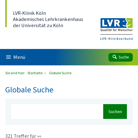
Direkt zum Inhalt
LVR-Klinik Köln
Akademisches Lehrkrankenhaus
der Universität zu Köln
Menü
Suche
Sie sind hier:
Startseite
Globale Suche
Globale Suche
Suchen
321 Treffer für »«