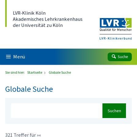
Direkt zum Inhalt
LVR-Klinik Köln
Akademisches Lehrkrankenhaus
der Universität zu Köln
Menü
Suche
Sie sind hier:
Startseite
Globale Suche
Globale Suche
Suchen
321 Treffer für »«