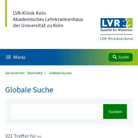
Direkt zum Inhalt
LVR-Klinik Köln
Akademisches Lehrkrankenhaus
der Universität zu Köln
Menü
Suche
Sie sind hier:
Startseite
Globale Suche
Globale Suche
Suchen
321 Treffer für »«