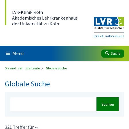
Direkt zum Inhalt
LVR-Klinik Köln
Akademisches Lehrkrankenhaus
der Universität zu Köln
Menü
Suche
Sie sind hier:
Startseite
Globale Suche
Globale Suche
Suchen
321 Treffer für »«