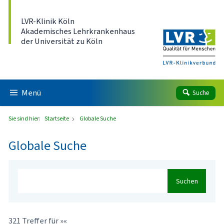
Direkt zum Inhalt
LVR-Klinik Köln
Akademisches Lehrkrankenhaus
der Universität zu Köln
Menü
Suche
Sie sind hier:
Startseite
Globale Suche
Globale Suche
Suchen
321 Treffer für »«