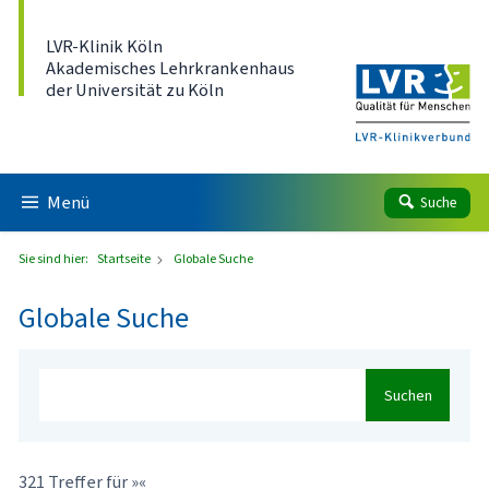
Direkt zum Inhalt
LVR-Klinik Köln
Akademisches Lehrkrankenhaus
der Universität zu Köln
Menü
Suche
Sie sind hier:
Startseite
Globale Suche
Globale Suche
Suchen
321 Treffer für »«